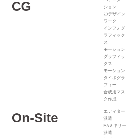
CG
ション
2Dデザイン
ワーク
インフォグ
ラフィック
ス
モーション
グラフィッ
クス
モーション
タイポグラ
フィー
合成用マス
ク作成
エディター
On-Site
派遣
MAミキサー
派遣