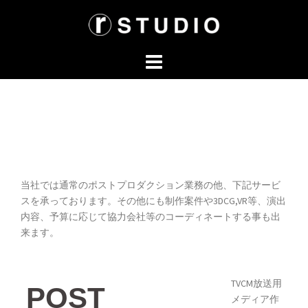
コ
ン
テ
ン
ツ
へ
ス
キ
ッ
プ
当社では通常のポストプロダクション業務の他、下記サービ
スを承っております。その他にも制作案件や3DCG,VR等、演出
内容、予算に応じて協力会社等のコーディネートする事も出
来ます。
TVCM放送用
POST
メディア作