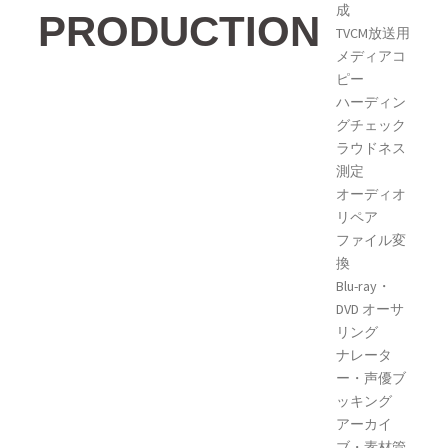
成
PRODUCTION
TVCM放送用
メディアコ
ピー
ハーディン
グチェック
ラウドネス
測定
オーディオ
リペア
ファイル変
換
Blu-ray・
DVD オーサ
リング
ナレータ
ー・声優ブ
ッキング
アーカイ
ブ・素材管