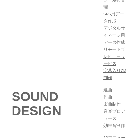
理
SNS用デー
タ作成
デジタルサ
イネージ用
データ作成
リモートプ
レビューサ
ービス
字幕入りCM
制作
選曲
SOUND
作曲
楽曲制作
DESIGN
音楽プロデ
ュース
効果音制作
3Dアニメー