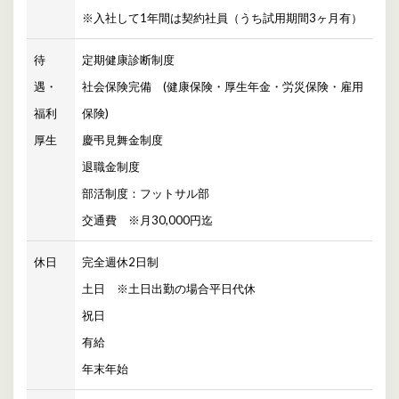
※入社して1年間は契約社員（うち試用期間3ヶ月有）
待
定期健康診断制度
遇・
社会保険完備 (健康保険・厚生年金・労災保険・雇用
福利
保険)
厚生
慶弔見舞金制度
退職金制度
部活制度：フットサル部
交通費 ※月30,000円迄
休日
完全週休2日制
土日 ※土日出勤の場合平日代休
祝日
有給
年末年始