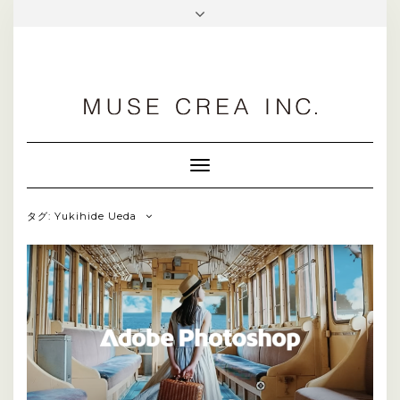
facebook
Toggle
Navigation
タグ: Yukihide Ueda