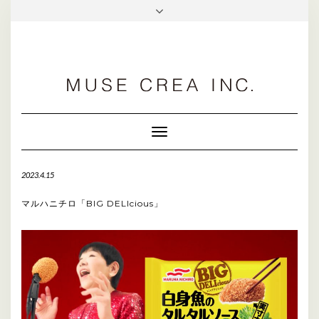
facebook
Toggle
Navigation
2023.4.15
マルハニチロ「BIG DELIcious」