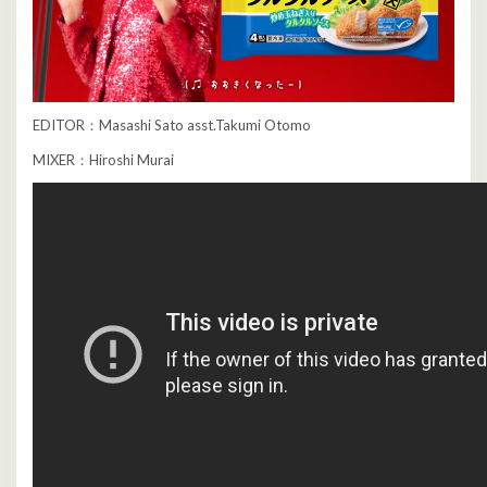
EDITOR：Masashi Sato asst.Takumi Otomo
MIXER：Hiroshi Murai