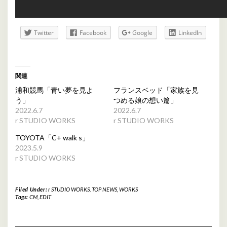
Twitter
Facebook
Google
LinkedIn
関連
浦和競馬「青い夢を見よ
フランスベッド「家族を見
う」
つめる娘の想い篇」
2022.6.7
2022.6.7
r STUDIO WORKS
r STUDIO WORKS
TOYOTA「C+ walk s」
2023.5.9
r STUDIO WORKS
Filed Under:
r STUDIO WORKS
,
TOP NEWS
,
WORKS
Tags:
CM
,
EDIT