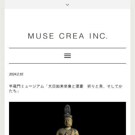
facebook
Toggle
Navigation
2024.2.10
半蔵門ミュージアム「大日如来坐像と運慶 祈りと美、そしてか
たち」