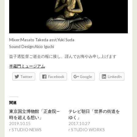
Mixer:Masato Takeda asst.Yuki Suda
Sound Design:Akio Iguchi
益子透監督ご逝去の報に接し、謹んでお悔やみ申し上げます
半蔵門ミュージアム
Twitter
Facebook
Google
LinkedIn
関連
東京国立博物館「正倉院—
テレビ朝日「世界の街道を
時を超える想い」
ゆく」
2019.10.15
2017.10.27
r STUDIO NEWS
r STUDIO WORKS